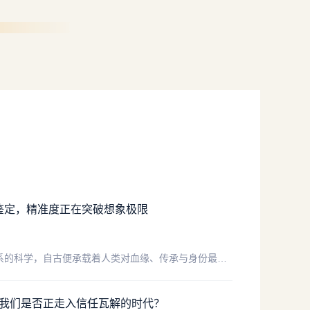
血缘，是家庭纽带中最原始、最深刻的一环。当这份
纽带因怀疑而动摇时，亲子鉴定便成为了寻求真相的
科学途径。然而，一
子鉴定，精准度正在突破想象极限
亲子鉴定，这门探寻生命本源联系的科学，自古便承载着人类对血缘、传承与身份最深的执念。从古老而模糊的滴血认亲，到
：我们是否正走入信任瓦解的时代？