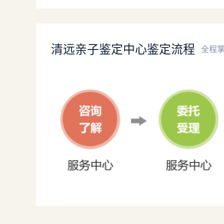
偷偷做亲子鉴定，样本怎么取？常见样本采集方法与注意事项
发布时间：2025-11-20
清远亲子鉴定中心鉴定流程
亲子鉴定，一个交织着情感、伦理与科学真相的复杂
全程
命题。当怀疑的种子在心中生根发芽，寻求真相便成
了一种难以抑制的冲
鉴定常识·专业解答
DNA鉴定科普专栏
已阅读
181
人
血型能判断亲子关系吗？盘点那些不靠谱的“民间鉴定法”
发布时间：2025-11-19