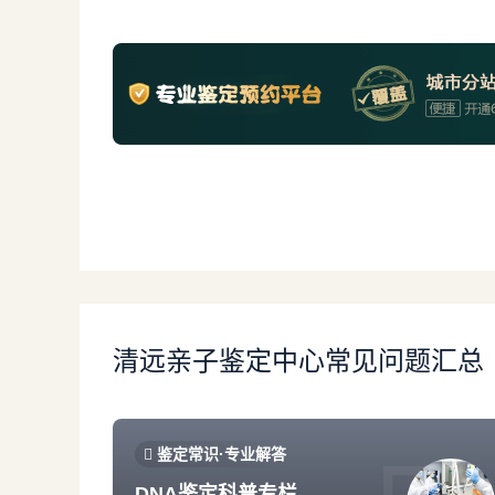
清远亲子鉴定中心常见问题汇总
鉴定常识·专业解答
DNA鉴定科普专栏