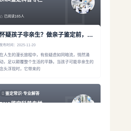
已阅读
165
人
怀疑孩子非亲生？做亲子鉴定前，这些心理和情感准备要做好
发布时间：2025-11-20
在人生的漫长旅程中，有些疑虑如同暗流，悄然涌
动，足以颠覆整个生活的平静。当孩子可能非亲生的
念头浮现时，它带来的
鉴定常识·专业解答
DNA鉴定科普专栏
已阅读
194
人