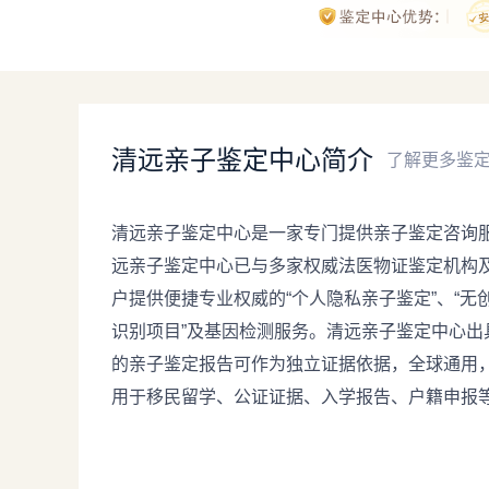
清远亲子鉴定中心简介
了解更多鉴
清远亲子鉴定中心是一家专门提供亲子鉴定咨询服
远亲子鉴定中心已与多家权威法医物证鉴定机构
户提供便捷专业权威的“个人隐私亲子鉴定”、“无创
识别项目”及基因检测服务。清远亲子鉴定中心出具
的亲子鉴定报告可作为独立证据依据，全球通用
用于移民留学、公证证据、入学报告、户籍申报