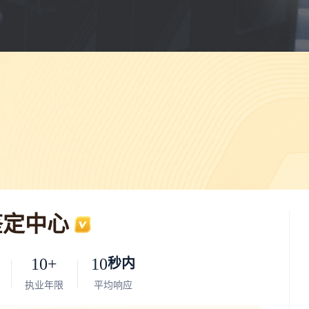
鉴定中心
10+
10
秒内
执业年限
平均响应