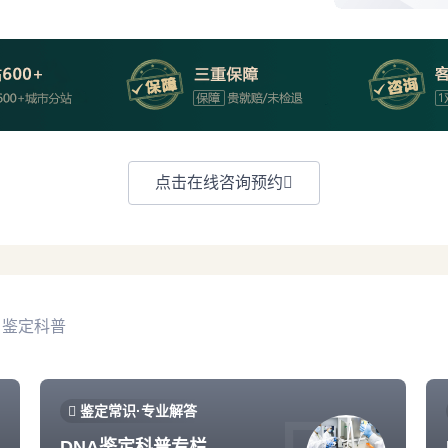
点击在线咨询预约
鉴定科普
鉴定常识·专业解答
DNA鉴定科普专栏