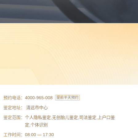
预约电话：
4000-965-008
提前半天预约
鉴定地址：
清远市中心
鉴定范围：
个人隐私鉴定,无创胎儿鉴定,司法鉴定,上户口鉴
定,个体识别
工作时间：
08:00 — 17:30