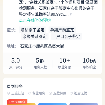
定"、"亲缘关系鉴定"、"个体识别项目"及基因
检测服务。石家庄亲子鉴定中心出具的亲子
鉴定报告准确率达99.99%....
点击在线咨询预约
擅长：
隐私亲子鉴定
孕期产前鉴定
亲缘关系鉴定
上户口亲子鉴定
地址：
石家庄市鹿泉区昌盛大街
5.0
5
10+
10
百+
秒内
用户评分
服务人数
执业年限
平均响应
周到服务
三重认证
专业服务
退款保障
检后无忧
1对1深度解答