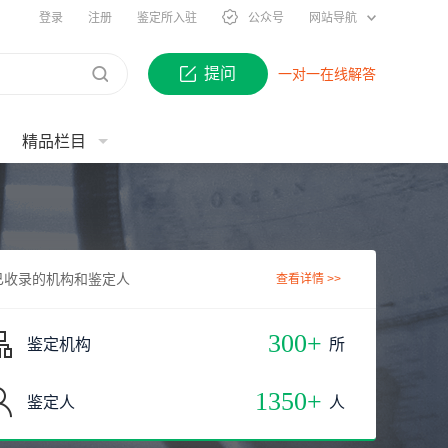
登录
注册
鉴定所入驻
公众号
网站导航
提问
一对一在线解答
精品栏目
已收录的机构和鉴定人
查看详情 >>
300+
鉴定机构
所
1350+
鉴定人
人