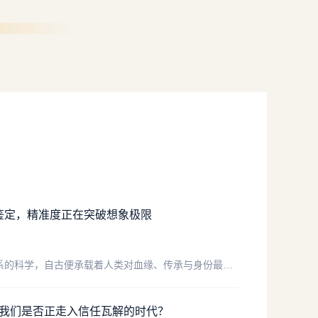
血缘，是家庭纽带中最原始、最深刻的一环。当这份
纽带因怀疑而动摇时，亲子鉴定便成为了寻求真相的
科学途径。然而，一
子鉴定，精准度正在突破想象极限
亲子鉴定，这门探寻生命本源联系的科学，自古便承载着人类对血缘、传承与身份最深的执念。从古老而模糊的滴血认亲，到
：我们是否正走入信任瓦解的时代？