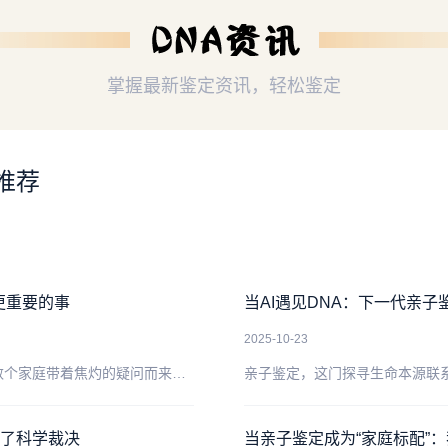
当亲子鉴定这个词浮现在脑海中时，背后往往关联着
复杂的情感、疑虑或现实需求。无论是出于个人解
惑，还是面对法律程序
掌握最新鉴定资讯，轻松鉴定
推荐
更重要的事
当AI遇见DNA：下一代亲
2025-10-23
在我这间安静的实验室里，时间以另一种方式流淌。无数个家庭带着焦灼的疑问而来，留下或释然或破碎的故事。二十年来，
给了科学裁决
当亲子鉴定成为“家庭标配”