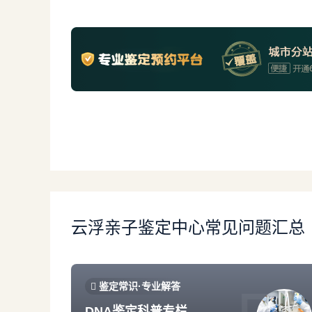
云浮亲子鉴定中心常见问题汇总
鉴定常识·专业解答
DNA鉴定科普专栏