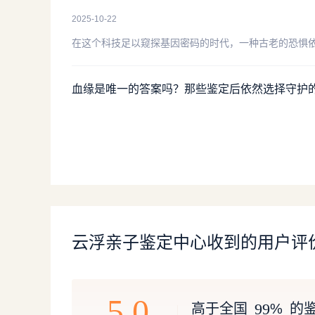
2025-10-22
血缘是唯一的答案吗？那些鉴定后依然选择守护
2025-10-21
“我只是想求个心安”：揭秘亲子鉴定背后，那些
2025-10-13
云浮亲子鉴定中心收到的用户评
5.0
99
高于全国
%
的