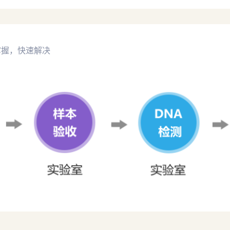
价格从几百到几千不等，亲子鉴定的费用究竟为何差异这么大？
发布时间：2025-11-20
当人们因个人疑虑、司法需求或落户证明等原因，需
掌握，快速解决
要寻求亲子鉴定时，往往会发现一个令人困惑的现
象：市场上的鉴定机构
鉴定常识·专业解答
DNA鉴定科普专栏
已阅读
196
人
想做亲子鉴定但一头雾水？一篇看懂“个人”与“司法”鉴定的区别
发布时间：2025-11-14