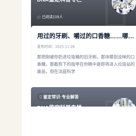
已阅读
109
人
用过的牙刷、嚼过的口香糖……哪些‘奇葩’样本真的能做鉴定？
发布时间：2025-11-28
那把刚被你扔进垃圾桶的旧牙刷，那块嚼到没味的口
香糖，那截剪下的指甲在你眼中是即将进入垃圾站的
废品，但在法庭科学
鉴定常识·专业解答
DNA鉴定科普专栏
已阅读
80
人