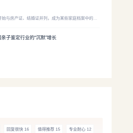
当一纸亲子鉴定报告的分量，竟开始与房产证、结婚证并列，成为某些家庭档案中的标配时，一个沉重而刺耳的问题便浮出水
亲子鉴定行业的“沉默”增长
在中国各大城市的角落，那些不挂牌、无标识的亲子鉴定机构里，正悄然上演着一幕幕无声的戏剧。推门而入的男人们，手中
何从司法利器，演变为一场家庭情感风暴？
那纸薄薄的鉴定报告，曾只在庄严的法庭上展现它的分量它是确定抚养责任的依据，是遗产继承的凭证，是移民手续中不可或
回复很快
16
值得推荐
15
专业耐心
12