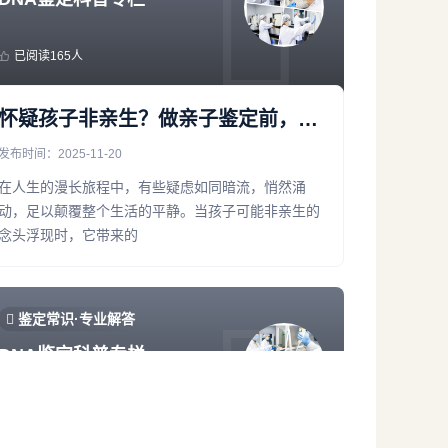
已阅读
165
人
怀疑孩子非亲生？做亲子鉴定前，这些心理和情感准备要做好
发布时间：2025-11-20
在人生的漫长旅程中，有些疑虑如同暗流，悄然涌
动，足以颠覆整个生活的平静。当孩子可能非亲生的
念头浮现时，它带来的
鉴定常识·专业解答
DNA鉴定科普专栏
已阅读
194
人