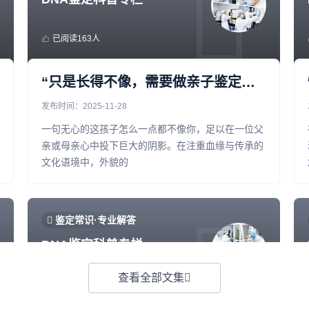
已阅读
163
人
“只是长得不像，需要做亲子鉴定吗？”—— 基因的“隐形”表达与外貌误区
发布时间：2025-11-28
一句无心的这孩子怎么一点都不像你，足以在一位父
亲或母亲心中投下巨大的阴影。在注重血缘与传承的
文化语境中，外貌的
鉴定常识·专业解答
DNA鉴定科普专栏
查看全部文集
已阅读
92
人