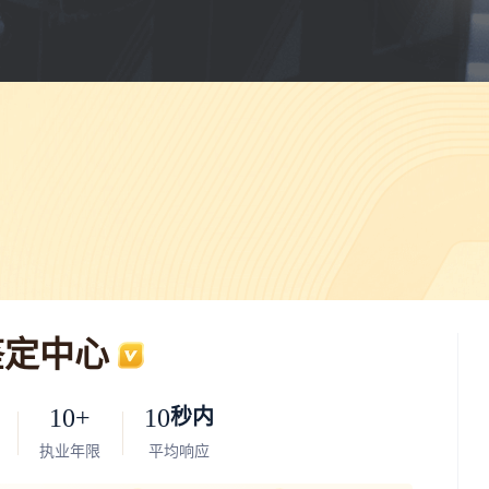
鉴定中心
10+
10
秒内
执业年限
平均响应