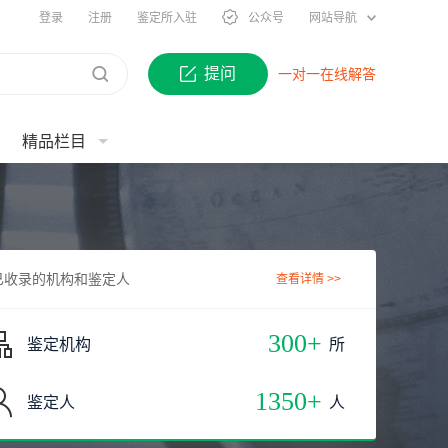
登录
注册
鉴定所入驻
公众号
网站导航
提问
一对一在线解答
精品栏目
已收录的机构和鉴定人
查看详情 >>
300+
鉴定机构
所
1350+
鉴定人
人