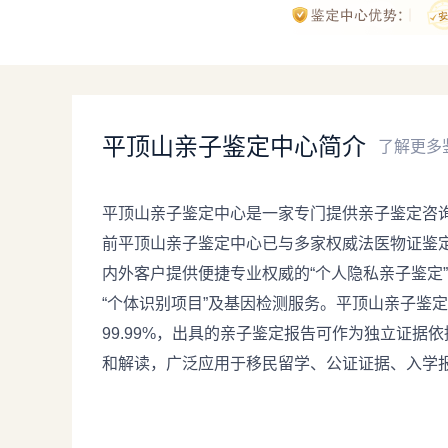
平顶山亲子鉴定中心简介
了解更多
平顶山亲子鉴定中心是一家专门提供亲子鉴定咨询
前平顶山亲子鉴定中心已与多家权威法医物证鉴
内外客户提供便捷专业权威的“个人隐私亲子鉴定”
“个体识别项目”及基因检测服务。平顶山亲子鉴
99.99%，出具的亲子鉴定报告可作为独立证据
和解读，广泛应用于移民留学、公证证据、入学