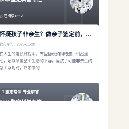
已阅读
165
人
怀疑孩子非亲生？做亲子鉴定前，这些心理和情感准备要做好
发布时间：2025-11-20
在人生的漫长旅程中，有些疑虑如同暗流，悄然涌
动，足以颠覆整个生活的平静。当孩子可能非亲生的
念头浮现时，它带来的
鉴定常识·专业解答
DNA鉴定科普专栏
已阅读
194
人