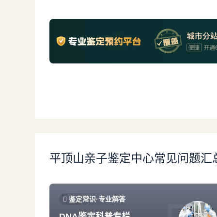
平顶山亲子鉴定中心常见问题汇
鉴定常识·专业解答
DNA鉴定科普专栏