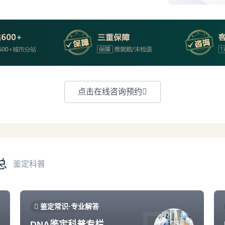
点击在线咨询预约
总
鉴定科普
鉴定常识·专业解答
DNA鉴定科普专栏