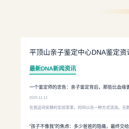
在信息繁杂的现代社会，关于亲子关系的民间鉴定法
时而流传于街头巷尾、网络论坛，其中以血型判断法
最为著名。当新生儿
平顶山亲子鉴定中心DNA鉴定资
最新DNA新闻资讯
一个鉴定师的忠告：亲子鉴定背后，那些比血缘
2025-11-12
“孩子不像我”的焦虑：多少爸爸的隐痛，最终交