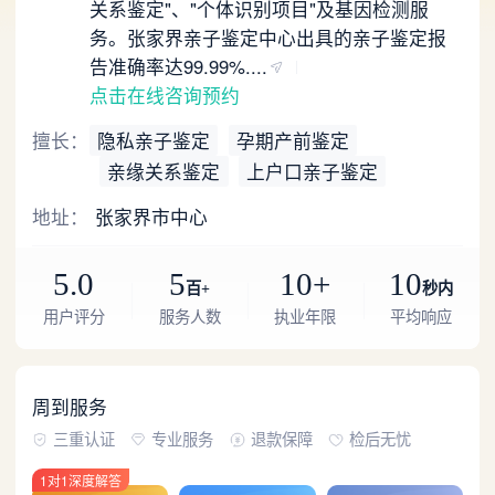
关系鉴定"、"个体识别项目"及基因检测服
务。张家界亲子鉴定中心出具的亲子鉴定报
告准确率达99.99%....
点击在线咨询预约
擅长：
隐私亲子鉴定
孕期产前鉴定
亲缘关系鉴定
上户口亲子鉴定
地址：
张家界市中心
5.0
5
10+
10
百+
秒内
用户评分
服务人数
执业年限
平均响应
周到服务
三重认证
专业服务
退款保障
检后无忧
1对1深度解答