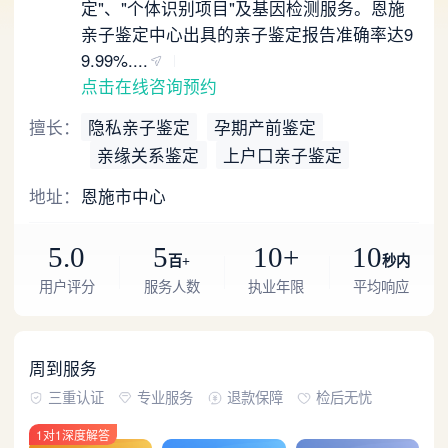
定"、"个体识别项目"及基因检测服务。恩施
亲子鉴定中心出具的亲子鉴定报告准确率达9
9.99%....
点击在线咨询预约
擅长：
隐私亲子鉴定
孕期产前鉴定
亲缘关系鉴定
上户口亲子鉴定
地址：
恩施市中心
5.0
5
10+
10
百+
秒内
用户评分
服务人数
执业年限
平均响应
周到服务
三重认证
专业服务
退款保障
检后无忧
1对1深度解答