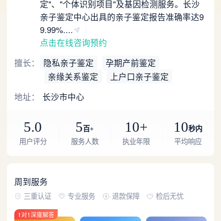
定"、"个体识别项目"及基因检测服务。长沙
亲子鉴定中心出具的亲子鉴定报告准确率达9
9.99%....
点击在线咨询预约
擅长：
隐私亲子鉴定
孕期产前鉴定
亲缘关系鉴定
上户口亲子鉴定
地址：
长沙市中心
5.0
5
10+
10
百+
秒内
用户评分
服务人数
执业年限
平均响应
周到服务
三重认证
专业服务
退款保障
检后无忧
1对1深度解答