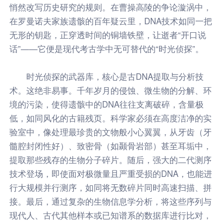
悄然改写历史研究的规则。在曹操高陵的争论漩涡中，
在罗曼诺夫家族遗骸的百年疑云里，DNA技术如同一把
无形的钥匙，正穿透时间的铜墙铁壁，让逝者“开口说
话”——它便是现代考古学中无可替代的“时光侦探”。
时光侦探的武器库，核心是古DNA提取与分析技
术。这绝非易事。千年岁月的侵蚀、微生物的分解、环
境的污染，使得遗骸中的DNA往往支离破碎，含量极
低，如同风化的古籍残页。科学家必须在高度洁净的实
验室中，像处理最珍贵的文物般小心翼翼，从牙齿（牙
髓腔封闭性好）、致密骨（如颞骨岩部）甚至耳垢中，
提取那些残存的生物分子碎片。随后，强大的二代测序
技术登场，即使面对极微量且严重受损的DNA，也能进
行大规模并行测序，如同将无数碎片同时高速扫描、拼
接。最后，通过复杂的生物信息学分析，将这些序列与
现代人、古代其他样本或已知谱系的数据库进行比对，