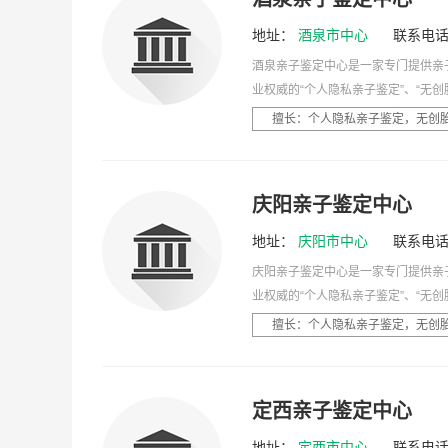
地址：
酒泉市中心
联系电
酒泉亲子鉴定中心是一家专门提供亲
业权威的“个人隐私亲子鉴定”、“无创胎
擅长：个人隐私亲子鉴定，无创
庆阳亲子鉴定中心
地址：
庆阳市中心
联系电
庆阳亲子鉴定中心是一家专门提供亲
业权威的“个人隐私亲子鉴定”、“无创胎
擅长：个人隐私亲子鉴定，无创
定西亲子鉴定中心
地址：
定西市中心
联系电