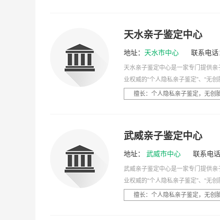
天水亲子鉴定中心
地址：
天水市中心
联系电话
天水亲子鉴定中心是一家专门提供亲
业权威的“个人隐私亲子鉴定”、“无创胎
擅长：个人隐私亲子鉴定，无创
武威亲子鉴定中心
地址：
武威市中心
联系电
武威亲子鉴定中心是一家专门提供亲
业权威的“个人隐私亲子鉴定”、“无创胎
擅长：个人隐私亲子鉴定，无创