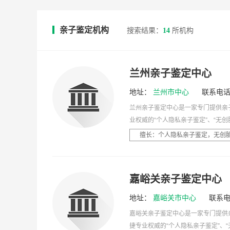
亲子鉴定机构
搜索结果：
所机构
14
兰州亲子鉴定中心
地址：
兰州市中心
联系电
兰州亲子鉴定中心是一家专门提供亲
业权威的“个人隐私亲子鉴定”、“无创胎
擅长：个人隐私亲子鉴定，无创
嘉峪关亲子鉴定中心
地址：
嘉峪关市中心
联系
嘉峪关亲子鉴定中心是一家专门提供
捷专业权威的“个人隐私亲子鉴定”、“