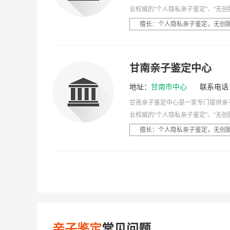
业权威的“个人隐私亲子鉴定”、“无创胎
擅长：个人隐私亲子鉴定，无创
甘南亲子鉴定中心
地址：
甘南市中心
联系电话
甘南亲子鉴定中心是一家专门提供亲
业权威的“个人隐私亲子鉴定”、“无创胎
擅长：个人隐私亲子鉴定，无创
亲子鉴定
常见问题