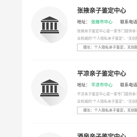
张掖亲子鉴定中心
地址：
张掖市中心
联系电
张掖亲子鉴定中心是一家专门提供亲
业权威的“个人隐私亲子鉴定”、“无创胎
擅长：个人隐私亲子鉴定，无创
平凉亲子鉴定中心
地址：
平凉市中心
联系电
平凉亲子鉴定中心是一家专门提供亲
业权威的“个人隐私亲子鉴定”、“无创胎
擅长：个人隐私亲子鉴定，无创
酒泉亲子鉴定中心