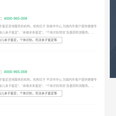
话：
4000-965-008
子鉴定咨询服务的机构，机构位于 张掖市中心,为国内外客户提供便捷专
儿亲子鉴定”、“亲缘关系鉴定”、“个体识别项目”及基因检测服务。....
胎儿亲子鉴定，个体识别，司法亲子鉴定等
话：
4000-965-008
子鉴定咨询服务的机构，机构位于 平凉市中心,为国内外客户提供便捷专
儿亲子鉴定”、“亲缘关系鉴定”、“个体识别项目”及基因检测服务。....
胎儿亲子鉴定，个体识别，司法亲子鉴定等